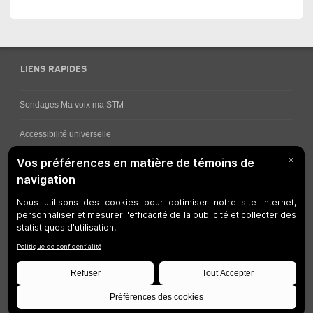
LIENS RAPIDES
Sondages Ma voix ma STM
Accessibilité universelle
Comment obtenir vos horaires de bus
Service à la clientèle
Travaux en cours
Réseau bus
Réseau métro
Notes juridiques
Gestion des témoins
Développeurs
Accessibilité Web
Plan du site
©
STM
1997-2026