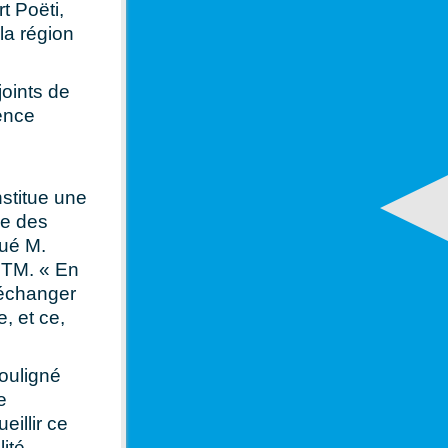
t Poëti,
la région
oints de
gence
stitue une
le des
qué M.
 STM. « En
d'échanger
, et ce,
souligné
e
illir ce
ité