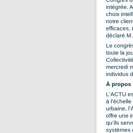
intégrée. 
choix inte
notre clien
efficaces, 
déclaré M.
Le congrès
toute la jo
Collectivi
mercredi m
individus 
À propos 
L'ACTU est
à l'échell
urbaine, l
offre une 
qu'ils ser
systèmes d