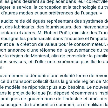
t les gens désirent se déplacer dans leur collectivit
égrer le service, la conception et la technologie du t
'autres modes et aux préférences de l'usager. »
auditoire de délégués représentant des systèmes de
 des fabricants, des fournisseurs, des intervenants
ntaux et autres, M. Robert Poëti, ministre des Tran
souligné les partenariats dans l'industrie et l'import
ion et de la création de valeur pour le consommateur,
son annonce d'une réforme de la gouvernance du tr
our la région de Montréal, afin de consolider la planific
 des services, et d'offrir une expérience plus fluide 
n.
uvernement a démontré une volonté ferme de revoir 
e du transport collectif dans la grande région de Mo
 le modèle ne répondait plus aux besoins. Le nouv
ns le projet de loi que j'ai déposé récemment s'insp
 pratiques de gouvernance de l'industrie et améliorer
ux usagers du transport en commun, en simplifiant l