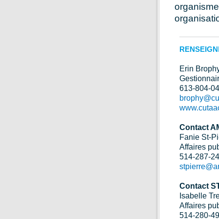
organismes
organisat
RENSEIG
Erin Broph
Gestionnai
613-804-0
brophy@cu
www.cutaac
Contact A
Fanie St-Pi
Affaires pu
514-287-2
stpierre@a
Contact S
Isabelle T
Affaires pu
514-280-4