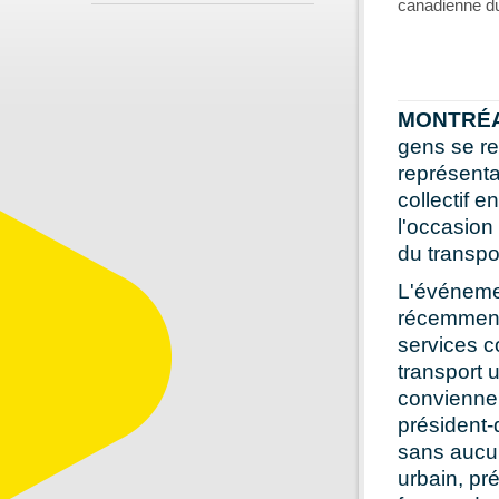
canadienne du
MONTRÉAL
gens se re
représenta
collectif 
l'occasion
du transpo
L'événemen
récemment 
services c
transport 
conviennen
président-
sans aucun
urbain, pr