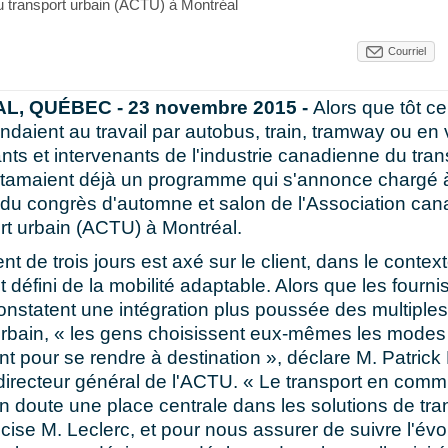
 transport urbain (ACTU) à Montréal
Courriel
, QUÉBEC - 23 novembre 2015 -
Alors que tôt ce
ndaient au travail par autobus, train, tramway ou en 
nts et intervenants de l'industrie canadienne du tran
entamaient déjà un programme qui s'annonce chargé 
 du congrès d'automne et salon de l'Association ca
rt urbain (ACTU) à Montréal.
t de trois jours est axé sur le client, dans le contex
défini de la mobilité adaptable. Alors que les fourni
onstatent une intégration plus poussée des multipl
urbain, « les gens choisissent eux-mêmes les modes 
t pour se rendre à destination », déclare M. Patrick 
directeur général de l'ACTU. « Le transport en co
 doute une place centrale dans les solutions de tra
écise M. Leclerc, et pour nous assurer de suivre l'évo