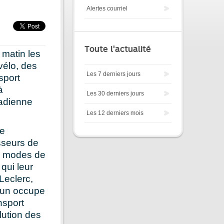
Alertes courriel
Toute l'actualité
 matin les
vélo, des
Les 7 derniers jours
sport
à
Les 30 derniers jours
nadienne
Les 12 derniers mois
te
sseurs de
es modes de
qui leur
Leclerc,
mmun occupe
nsport
lution des