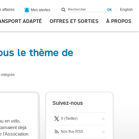
 affaires
English
Mes alertes
ANSPORT ADAPTÉ
OFFRES ET SORTIES
À PROPOS
sous le thème de
e intégrée
Suivez-nous
X (Twitter)
ou en vélo,
ntamaient déjà
Nos flux RSS
 l'Association