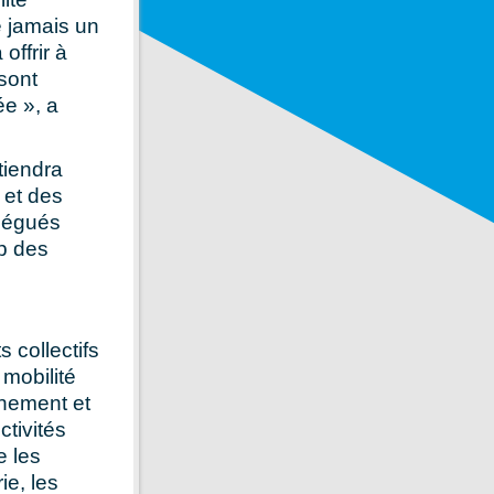
e jamais un
offrir à
 sont
ée », a
tiendra
 et des
élégués
ip des
 collectifs
mobilité
rnement et
ctivités
e les
ie, les