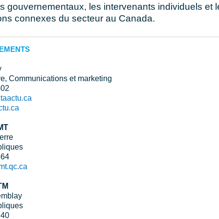
 gouvernementaux, les intervenants individuels et l
ions connexes du secteur au Canada.
NEMENTS
y
re, Communications et marketing
402
taactu.ca
tu.ca
MT
erre
bliques
464
mt.qc.ca
TM
remblay
bliques
940