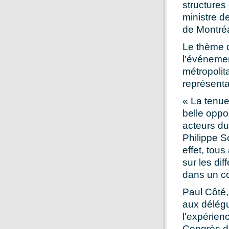
structures 
ministre d
de Montréa
Le thème d
l'événemen
métropolit
représenta
« La tenue
belle oppo
acteurs du
Philippe S
effet, tou
sur les dif
dans un co
Paul Côté,
aux délégu
l'expérien
Congrès d'