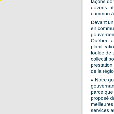
façons don
devons int
commun à d
Devant un 
en commun,
gouverneme
Québec, a 
planificat
foulée de 
collectif p
prestation
de la régio
« Notre go
gouvernanc
parce que
proposé da
meilleures
services a