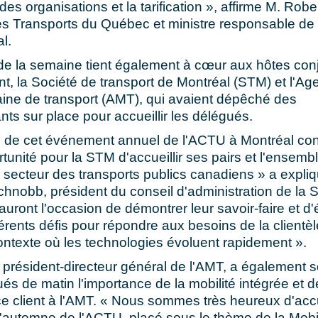
des organisations et la tarification », affirme M. Rober
es Transports du Québec et ministre responsable de 
l.
e la semaine tient également à cœur aux hôtes conj
t, la Société de transport de Montréal (STM) et l'A
aine de transport (AMT), qui avaient dépêché des
nts sur place pour accueillir les délégués.
 de cet événement annuel de l'ACTU à Montréal con
rtunité pour la STM d'accueillir ses pairs et l'ensemb
 secteur des transports publics canadiens » a expli
chnobb, président du conseil d'administration de la
s auront l'occasion de démontrer leur savoir-faire et 
férents défis pour répondre aux besoins de la clientèle
ntexte où les technologies évoluent rapidement ».
 président-directeur général de l'AMT, a également 
és de matin l'importance de la mobilité intégrée et d
ce client à l'AMT. « Nous sommes très heureux d'accue
automne de l'ACTU, placé sous le thème de la Mobil