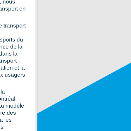
é, nous
ransport en
 transport
sports du
ance de la
 dans la
ansport
ation et la
aux usagers
la
ntréal,
eau modèle
ire des
a les
es