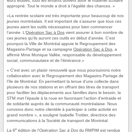
leurs études, tous les enfants doivent avoir le matériel scolaire
approprié. Tout le monde a droit à l’égalité des chances. »
«La rentrée scolaire est très importante pour beaucoup de nos
jeunes montréalais. Il est important de s’assurer que tous ces
jeunes aient les outils nécessaires pour bien commencer
l’année. L’
Opération Sac à Dos
vient assurer à bon nombre de
ces jeunes qu’ils auront ces outils en début d’année. C’est
pourquoi la Ville de Montréal appuie le Regroupement des
Magasins-Partage et sa campagne
Opération Sac à Dos
, a
affirmé Mme Monique Vallée, responsable du développement
social, communautaire et de l’itinérance.»
« C’est avec un plaisir renouvelé que nous poursuivons notre
collaboration avec le Regroupement des Magasins-Partage de
l’île de Montréal. En permettant la tenue d'une collecte dans
plusieurs de nos stations et en offrant des titres de transport
pour faciliter les déplacements aux familles dans le besoin, la
STM met l’épaule à la roue en favorisant l'action d'entraide et
de solidarité auprès de la communauté montréalaise. Nous
convions donc notre clientèle à participer à cette activité en
grand nombre », a souligné Isabelle Trottier, directrice des
communications à la Société de transport de Montréal.
e
La 6
édition de l'
Opération Sac à Dos
du RMPIM est rendue