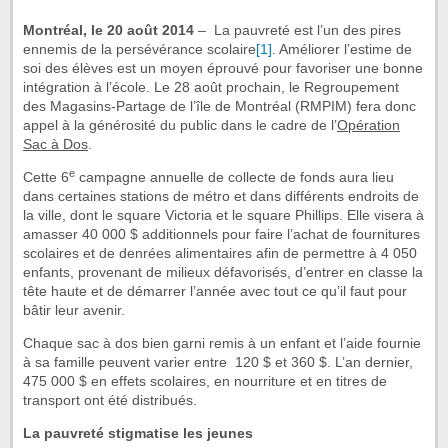
Montréal, le 20 août 2014
– La pauvreté est l’un des pires
ennemis de la persévérance scolaire
[1]
. Améliorer l’estime de
soi des élèves est un moyen éprouvé pour favoriser une bonne
intégration à l’école. Le 28 août prochain, le Regroupement
des Magasins-Partage de l’île de Montréal (RMPIM) fera donc
appel à la générosité du public dans le cadre de l’
Opération
Sac à Dos
.
e
Cette 6
campagne annuelle de collecte de fonds aura lieu
dans certaines stations de métro et dans différents endroits de
la ville, dont le square Victoria et le square Phillips. Elle visera à
amasser 40 000 $ additionnels pour faire l’achat de fournitures
scolaires et de denrées alimentaires afin de permettre à 4 050
enfants, provenant de milieux défavorisés, d’entrer en classe la
tête haute et de démarrer l’année avec tout ce qu’il faut pour
bâtir leur avenir.
Chaque sac à dos bien garni remis à un enfant et l’aide fournie
à sa famille peuvent varier entre 120 $ et 360 $. L’an dernier,
475 000 $ en effets scolaires, en nourriture et en titres de
transport ont été distribués.
La pauvreté stigmatise les jeunes