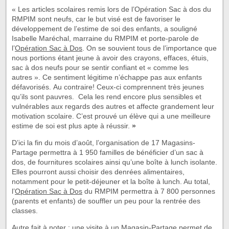
« Les articles scolaires remis lors de l’Opération Sac à dos du
RMPIM sont neufs, car le but visé est de favoriser le
développement de l’estime de soi des enfants, a souligné
Isabelle Maréchal, marraine du RMPIM et porte-parole de
l’
Opération Sac à Dos
. On se souvient tous de l’importance que
nous portions étant jeune à avoir des crayons, effaces, étuis,
sac à dos neufs pour se sentir confiant et « comme les
autres ». Ce sentiment légitime n’échappe pas aux enfants
défavorisés. Au contraire! Ceux-ci comprennent très jeunes
qu’ils sont pauvres. Cela les rend encore plus sensibles et
vulnérables aux regards des autres et affecte grandement leur
motivation scolaire. C’est prouvé un élève qui a une meilleure
estime de soi est plus apte à réussir.
»
D’ici la fin du mois d’août, l’organisation de 17 Magasins-
Partage permettra à 1 950 familles de bénéficier d’un sac à
dos, de fournitures scolaires ainsi qu’une boîte à lunch isolante.
Elles pourront aussi choisir des denrées alimentaires,
notamment pour le petit-déjeuner et la boîte à lunch. Au total,
l’
Opération Sac à Dos
du RMPIM permettra à 7 800 personnes
(parents et enfants) de souffler un peu pour la rentrée des
classes.
Autre fait à noter : une visite à un Magasin-Partage permet de