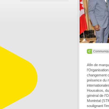
Communiq
Afin de marque
l’Organisation 
changement de
présence du m
international
Housakos, du 
général de l’
Montréal (ST
soulignant l’i