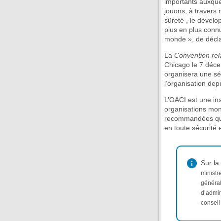
importants auxquels
jouons, à travers n
sûreté , le dévelo
plus en plus connu
monde », de décl
La
Convention relat
Chicago le 7 déce
organisera une sér
l’organisation de
L’OACI est une ins
organisations mon
recommandées qui 
en toute sécurité 
Sur la
ministr
général
d’admin
conseil