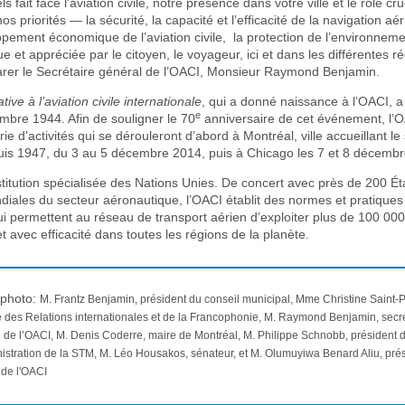
 fait face l’aviation civile, notre présence dans votre ville et le rôle cr
os priorités — la sécurité, la capacité et l’efficacité de la navigation aér
ppement économique de l’aviation civile, la protection de l’environnem
e et appréciée par le citoyen, le voyageur, ici et dans les différentes r
arer le Secrétaire général de l’OACI, Monsieur Raymond Benjamin.
ive à l’aviation civile internationale
, qui a donné naissance à l’OACI, a
e
mbre 1944. Afin de souligner le 70
anniversaire de cet événement, l’
ie d’activités qui se dérouleront d’abord à Montréal, ville accueillant le
puis 1947, du 3 au 5 décembre 2014, puis à Chicago les 7 et 8 décemb
titution spécialisée des Nations Unies. De concert avec près de 200 Éta
diales du secteur aéronautique, l’OACI établit des normes et pratiques
permettent au réseau de transport aérien d’exploiter plus de 100 000 
et avec efficacité dans toutes les régions de la planète.
 photo:
M. Frantz Benjamin, président du conseil municipal, Mme Christine Saint-P
e des Relations internationales et de la Francophonie, M. Raymond Benjamin, secr
 de l’OACI, M. Denis Coderre, maire de Montréal, M. Philippe Schnobb, président d
istration de la STM, M. Léo Housakos, sénateur, et M. Olumuyiwa Benard Aliu, pré
 de l'OACI