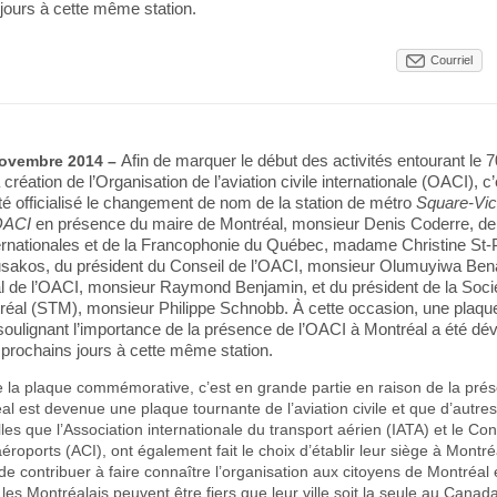
 jours à cette même station.
Courriel
 novembre 2014 –
Afin de marquer le début des activités entourant le 7
 création de
l’Organisation de l’aviation civile internationale
(OACI), c’
été officialisé le changement de nom de la station de métro
Square-Vic
OACI
en présence du maire de Montréal, monsieur Denis Coderre, de 
ernationales et de la Francophonie du Québec, madame Christine St-P
sakos, du président du Conseil de l’OACI, monsieur Olumuyiwa Bena
l de l’OACI, monsieur Raymond Benjamin, et du président de la Soci
tréal (STM), monsieur Philippe Schnobb. À cette occasion,
une plaqu
lignant l’importance de la présence de l’OACI à Montréal a été dévo
s prochains jours à cette même station.
 la plaque commémorative, c’est en grande partie en raison de la pré
l est devenue une plaque tournante de l’aviation civile et que d’autre
lles que l’Association internationale du transport aérien (IATA) et le Con
aéroports (ACI), ont également fait le choix d’établir leur siège à Montré
e contribuer à faire connaître l’organisation aux citoyens de Montréal 
, les Montréalais peuvent être fiers que leur ville soit la seule au Canad