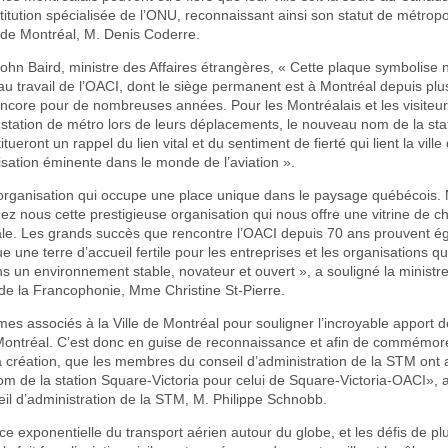
titution spécialisée de l’ONU, reconnaissant ainsi son statut de métrop
e de Montréal, M. Denis Coderre.
ohn Baird, ministre des Affaires étrangères, « Cette plaque symbolise 
u travail de l’OACI, dont le siège permanent est à Montréal depuis plu
 encore pour de nombreuses années. Pour les Montréalais et les visiteur
 station de métro lors de leurs déplacements, le nouveau nom de la sta
tueront un rappel du lien vital et du sentiment de fierté qui lient la vill
isation éminente dans le monde de l’aviation ».
 organisation qui occupe une place unique dans le paysage québécois
chez nous cette prestigieuse organisation qui nous offre une vitrine de ch
ale. Les grands succès que rencontre l’OACI depuis 70 ans prouvent 
e une terre d’accueil fertile pour les entreprises et les organisations qu
s un environnement stable, novateur et ouvert », a souligné la ministr
 de la Francophonie, Mme Christine St-Pierre.
s associés à la Ville de Montréal pour souligner l’incroyable apport d
ntréal. C’est donc en guise de reconnaissance et afin de commémore
a création, que les membres du conseil d’administration de la STM ont 
 de la station Square-Victoria pour celui de Square-Victoria-OACI», a
eil d’administration de la STM, M. Philippe Schnobb.
ce exponentielle du transport aérien autour du globe, et les défis de p