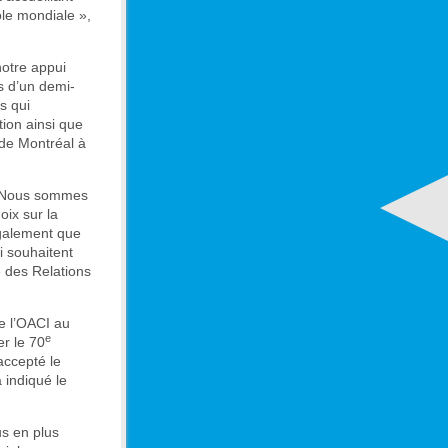
ole mondiale »,
notre appui
s d’un demi-
s qui
tion ainsi que
e de Montréal à
. Nous sommes
oix sur la
également que
i souhaitent
e des Relations
e l’OACI au
e
r le 70
accepté le
 indiqué le
lus en plus