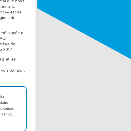
ucial que nous
ienne, la
ent — est de
égions du
 été signée à
OACI
 siège de
re 2014.
ts et les
vols par jour,
ierre,
étaire
u conseil
sident du