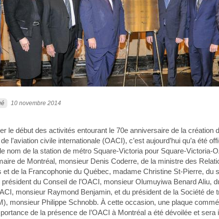
ué
10 novembre 2014
r le début des activités entourant le 70e anniversaire de la création 
de l’aviation civile internationale (OACI), c’est aujourd’hui qu’a été offi
 nom de la station de métro Square-Victoria pour Square-Victoria-
aire de Montréal, monsieur Denis Coderre, de la ministre des Relati
es et de la Francophonie du Québec, madame Christine St-Pierre, du 
président du Conseil de l’OACI, monsieur Olumuyiwa Benard Aliu, d
OACI, monsieur Raymond Benjamin, et du président de la Société de t
M), monsieur Philippe Schnobb. À cette occasion, une plaque comm
mportance de la présence de l’OACI à Montréal a été dévoilée et sera 