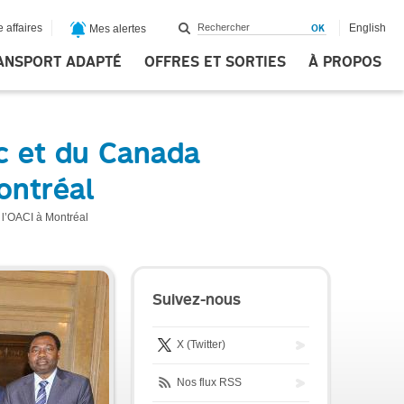
 affaires
English
Mes alertes
ANSPORT ADAPTÉ
OFFRES ET SORTIES
À PROPOS
c et du Canada
ontréal
 l’OACI à Montréal
Suivez-nous
X (Twitter)
Nos flux RSS