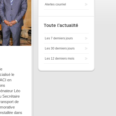
Alertes courriel
Toute l'actualité
Les 7 derniers jours
Les 30 derniers jours
Les 12 derniers mois
de
cialisé le
OACI en
ons
sénateur Léo
u Secrétaire
ransport de
émorative
installée dans