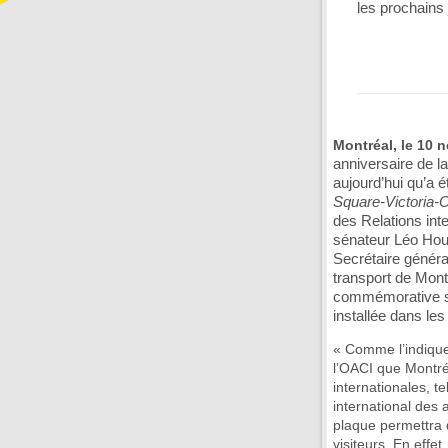
les prochains
Montréal, le 10
anniversaire de la
aujourd’hui qu’a 
Square-Victoria-
des Relations int
sénateur Léo Hou
Secrétaire généra
transport de Mon
commémorative sou
installée dans le
« Comme l’indique
l’OACI que Montréa
internationales, te
international des 
plaque permettra d
visiteurs. En effet