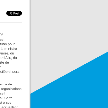
e
0
est
toria
pour
la ministre
ierre, du
rd Aliu, du
été de
e
ilée et sera
sence de
s organisations
seil
al. Cette
et à ses
a accueillant