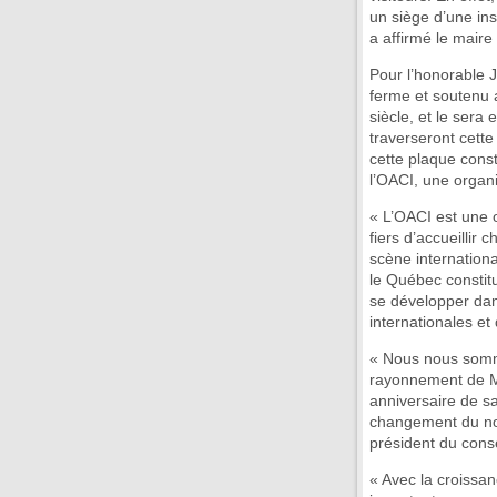
un siège d’une ins
a affirmé le mair
Pour l’honorable J
ferme et soutenu a
siècle, et le sera
traverseront cette
cette plaque consti
l’OACI, une organ
« L’OACI est une
fiers d’accueillir 
scène internation
le Québec constitu
se développer dan
internationales et
« Nous nous somme
rayonnement de Mo
anniversaire de s
changement du nom
président du cons
« Avec la croissan