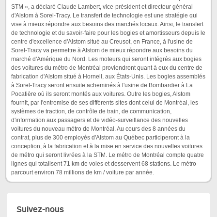
STM », a déclaré Claude Lambert, vice-président et directeur général
d'Alstom à Sorel-Tracy. Le transfert de technologie est une stratégie qui
vise à mieux répondre aux besoins des marchés locaux. Ainsi, le transfert
de technologie et du savoir-faire pour les bogies et amortisseurs depuis le
centre d'excellence d'Alstom situé au Creusot, en France, à l'usine de
Sorel-Tracy va permettre à Alstom de mieux répondre aux besoins du
marché d'Amérique du Nord. Les moteurs qui seront intégrés aux bogies
des voitures du métro de Montréal proviendront quant à eux du centre de
fabrication d'Alstom situé à Hornell, aux États-Unis. Les bogies assemblés
à Sorel-Tracy seront ensuite acheminés à l'usine de Bombardier à La
Pocatière où ils seront montés aux voitures. Outre les bogies, Alstom
fournit, par l'entremise de ses différents sites dont celui de Montréal, les
systèmes de traction, de contrôle de train, de communication,
d'information aux passagers et de vidéo-surveillance des nouvelles
voitures du nouveau métro de Montréal. Au cours des 8 années du
contrat, plus de 300 employés d'Alstom au Québec participeront à la
conception, à la fabrication et à la mise en service des nouvelles voitures
de métro qui seront livrées à la STM. Le métro de Montréal compte quatre
lignes qui totalisent 71 km de voies et desservent 68 stations. Le métro
parcourt environ 78 millions de km / voiture par année.
Suivez-nous