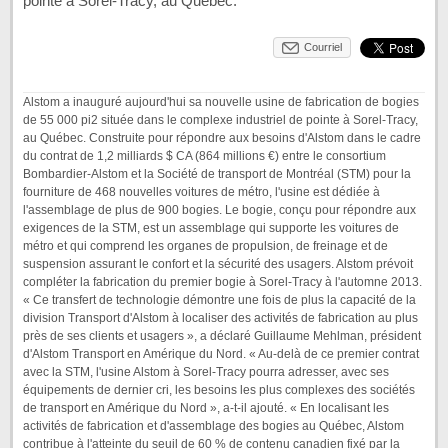
pointe à Sorel-Tracy, au Québec.
Courriel
Alstom a inauguré aujourd'hui sa nouvelle usine de fabrication de bogies
de 55 000 pi2 située dans le complexe industriel de pointe à Sorel-Tracy,
au Québec. Construite pour répondre aux besoins d'Alstom dans le cadre
du contrat de 1,2 milliards $ CA (864 millions €) entre le consortium
Bombardier-Alstom et la Société de transport de Montréal (STM) pour la
fourniture de 468 nouvelles voitures de métro, l'usine est dédiée à
l'assemblage de plus de 900 bogies. Le bogie, conçu pour répondre aux
exigences de la STM, est un assemblage qui supporte les voitures de
métro et qui comprend les organes de propulsion, de freinage et de
suspension assurant le confort et la sécurité des usagers. Alstom prévoit
compléter la fabrication du premier bogie à Sorel-Tracy à l'automne 2013.
« Ce transfert de technologie démontre une fois de plus la capacité de la
division Transport d'Alstom à localiser des activités de fabrication au plus
près de ses clients et usagers », a déclaré Guillaume Mehlman, président
d'Alstom Transport en Amérique du Nord. « Au-delà de ce premier contrat
avec la STM, l'usine Alstom à Sorel-Tracy pourra adresser, avec ses
équipements de dernier cri, les besoins les plus complexes des sociétés
de transport en Amérique du Nord », a-t-il ajouté. « En localisant les
activités de fabrication et d'assemblage des bogies au Québec, Alstom
contribue à l'atteinte du seuil de 60 % de contenu canadien fixé par la