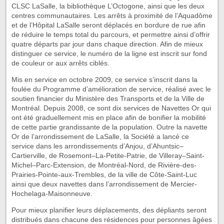
CLSC LaSalle, la bibliothèque L’Octogone, ainsi que les deux
centres communautaires. Les arrêts à proximité de l’Aquadôme
et de l’Hôpital LaSalle seront déplacés en bordure de rue afin
de réduire le temps total du parcours, et permettre ainsi d’offrir
quatre départs par jour dans chaque direction. Afin de mieux
distinguer ce service, le numéro de la ligne est inscrit sur fond
de couleur or aux arrêts ciblés.
Mis en service en octobre 2009, ce service s’inscrit dans la
foulée du Programme d’amélioration de service, réalisé avec le
soutien financier du Ministère des Transports et de la Ville de
Montréal. Depuis 2008, ce sont dix services de Navettes Or qui
ont été graduellement mis en place afin de bonifier la mobilité
de cette partie grandissante de la population. Outre la navette
Or de l’arrondissement de LaSalle, la Société a lancé ce
service dans les arrondissements d’Anjou, d’Ahuntsic–
Cartierville, de Rosemont–La-Petite-Patrie, de Villeray–Saint-
Michel–Parc-Extension, de Montréal-Nord, de Rivière-des-
Prairies-Pointe-aux-Trembles, de la ville de Côte-Saint-Luc
ainsi que deux navettes dans l’arrondissement de Mercier-
Hochelaga-Maisonneuve.
Pour mieux planifier leurs déplacements, des dépliants seront
distribués dans chacune des résidences pour personnes âgées