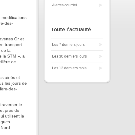
Alertes courriel
 modifications
re-des-
Toute l'actualité
avettes Or et
en transport
Les 7 derniers jours
 de la
e la STM », a
Les 30 derniers jours
illère de
Les 12 derniers mois
os ainés et
s les jours de
ière-des-
traverser le
et près de
 utilisent la
ngues
-Nord.