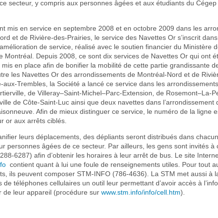
 ce secteur, y compris aux personnes âgées et aux étudiants du Cégep
t mis en service en septembre 2008 et en octobre 2009 dans les arr
rd et de Rivière-des-Prairies, le service des Navettes Or s’inscrit dans
élioration de service, réalisé avec le soutien financier du Ministère 
 de Montréal. Depuis 2008, ce sont dix services de Navettes Or qui ont é
mis en place afin de bonifier la mobilité de cette partie grandissante de
utre les Navettes Or des arrondissements de Montréal-Nord et de Riviè
e-aux-Trembles, la Société a lancé ce service dans les arrondissements
tierville, de Villeray–Saint-Michel–Parc-Extension, de Rosemont–La-Pet
 ville de Côte-Saint-Luc ainsi que deux navettes dans l’arrondissement 
onneuve. Afin de mieux distinguer ce service, le numéro de la ligne est
r or aux arrêts ciblés.
nifier leurs déplacements, des dépliants seront distribués dans chacu
r personnes âgées de ce secteur. Par ailleurs, les gens sont invités à
88-6287) afin d’obtenir les horaires à leur arrêt de bus. Le site Intern
fo
contient quant à lui une foule de renseignements utiles. Pour tout a
s, ils peuvent composer STM-INFO (786-4636). La STM met aussi à la
s de téléphones cellulaires un outil leur permettant d’avoir accès à l’inf
ir de leur appareil (procédure sur
www.stm.info/info/cell.htm
).