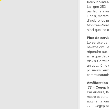
Deux nouveaux
La ligne 252 
par leur stati
lundis, mercre
d’inclure les p
Montréal-Nord,
ainsi que les
Plus de servi
Le service de 
navette circul
répondre aux 
ainsi que deux
Alexis-Carrel 
un quatrième d
plusieurs lieu
communautaire 
Amélioration 
77 – Cégep Ma
Par ailleurs, l
métro et certa
augmentations 
77 – Cégep Mar