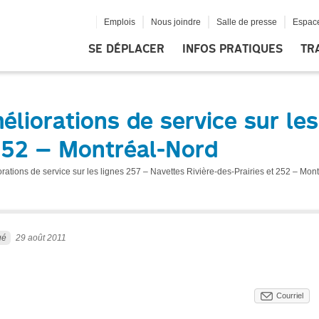
Emplois
Nous joindre
Salle de presse
Espace
SE DÉPLACER
INFOS PRATIQUES
TR
iorations de service sur les
 252 – Montréal-Nord
tions de service sur les lignes 257 – Navettes Rivière-des-Prairies et 252 – Mon
ué
29 août 2011
Courriel