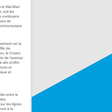
t le Wal-Mart
 soit les
us continuera
isirs de
 communautaire
ivement car la
Afin de
ou, le Costco
oin de l’avenue
afin d’offrir
ences et
tique et
ide entre le
ntes
sur les lignes
ront à la