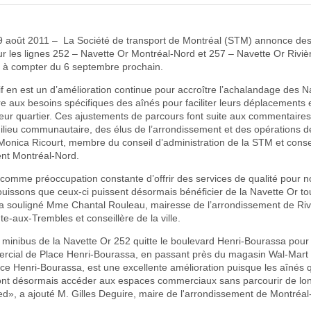
29 août 2011 – La Société de transport de Montréal (STM) annonce des
r les lignes 252 – Navette Or Montréal-Nord et 257 – Navette Or Riviè
e, à compter du 6 septembre prochain.
if en est un d’amélioration continue pour accroître l’achalandage des N
 aux besoins spécifiques des aînés pour faciliter leurs déplacements 
 leur quartier. Ces ajustements de parcours font suite aux commentaires
milieu communautaire, des élus de l’arrondissement et des opérations d
onica Ricourt, membre du conseil d’administration de la STM et conse
ent Montréal-Nord.
comme préoccupation constante d’offrir des services de qualité pour n
uissons que ceux-ci puissent désormais bénéficier de la Navette Or tou
 a souligné Mme Chantal Rouleau, mairesse de l’arrondissement de Riv
te-aux-Trembles et conseillère de la ville.
e minibus de la Navette Or 252 quitte le boulevard Henri-Bourassa pour 
rcial de Place Henri-Bourassa, en passant près du magasin Wal-Mart 
ace Henri-Bourassa, est une excellente amélioration puisque les aînés qui
ont désormais accéder aux espaces commerciaux sans parcourir de lo
ed», a ajouté M. Gilles Deguire, maire de l'arrondissement de Montréal