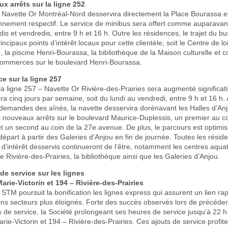
 arrêts sur la ligne 252
– Navette Or Montréal-Nord desservira directement la Place Bourassa e
onnement respectif. Le service de minibus sera offert comme auparavant,
dis et vendredis, entre 9 h et 16 h. Outre les résidences, le trajet du b
rincipaux points d’intérêt locaux pour cette clientèle, soit le Centre de lo
 la piscine Henri-Bourassa, la bibliothèque de la Maison culturelle et
 commerces sur le boulevard Henri-Bourassa.
ce sur la ligne 257
la ligne 257 – Navette Or Rivière-des-Prairies sera augmenté significat
era cinq jours par semaine, soit du lundi au vendredi, entre 9 h et 16 h. 
demandes des aînés, la navette desservira dorénavant les Halles d’Anj
 nouveaux arrêts sur le boulevard Maurice-Duplessis, un premier au c
et un second au coin de la 27e avenue. De plus, le parcours est optimisé 
épart à partir des Galeries d’Anjou en fin de journée. Toutes les résid
x d’intérêt desservis continueront de l’être, notamment les centres aqua
Rivière-des-Prairies, la bibliothèque ainsi que les Galeries d’Anjou.
de service sur les lignes
rie-Victorin et 194 – Rivière-des-Prairies
a STM poursuit la bonification les lignes express qui assurent un lien rap
ins secteurs plus éloignés. Forte des succès observés lors de précéde
de service, la Société prolongeant ses heures de service jusqu’à 22 h 
ie-Victorin et 194 – Rivière-des-Prairies. Ces ajouts de service profite