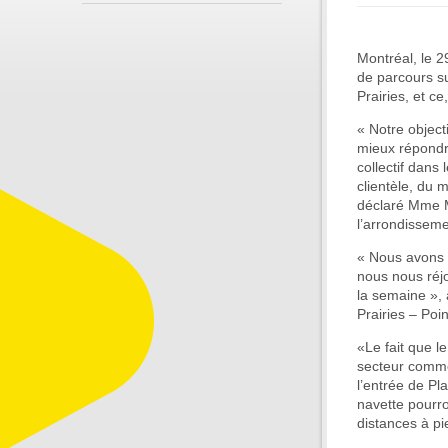
Montréal, le 
de parcours su
Prairies, et c
« Notre object
mieux répondre
collectif dans
clientèle, du 
déclaré Mme M
l’arrondissem
« Nous avons 
nous nous réjo
la semaine »,
Prairies – Poin
«Le fait que l
secteur comme
l’entrée de Pl
navette pourr
distances à pi