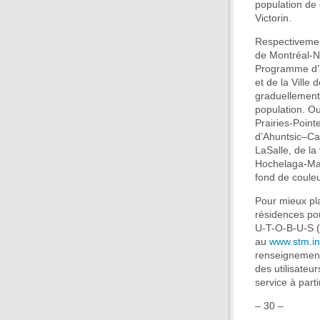
population de
Victorin.
Respectivemen
de Montréal-No
Programme d’am
et de la Ville
graduellement 
population. O
Prairies-Point
d’Ahuntsic–Car
LaSalle, de la
Hochelaga-Mais
fond de couleu
Pour mieux pla
résidences pou
U-T-O-B-U-S (2
au
www.stm.in
renseignement
des utilisateur
service à part
– 30 –