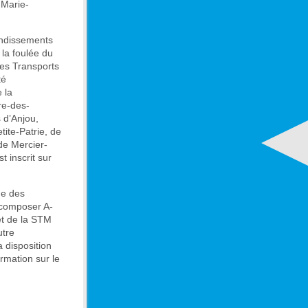
 Marie-
ondissements
 la foulée du
des Transports
té
 la
re-des-
 d’Anjou,
ite-Patrie, de
de Mercier-
 inscrit sur
ne des
 composer A-
et de la STM
utre
 disposition
ormation sur le