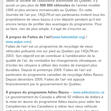
Selon la Société de l’assurance automobile du Québec, il y
aurait un peu plus de
500 000 véhicules
de l’année modèle
1995 et plus anciens immatriculés au Québec. En cette
Journée de l’air pur, l’AQLPA et ses partenaires invitent tous les
propriétaires de vieux bazou à s’en départir pendant qu’il est
encore temps de profiter des avantages du programme. Pour
se faire, rien de plus simple, il s’agit de s’inscrire au .
À propos de Faites de l’air!
(
www.faitesdelair.org
) /
www.aqlpa.com
)
Faites de l’air! est un programme de recyclage de vieux
véhicules polluants mis sur pied au Québec par l’AQLPA en
2003. Son objectif est de contribuer à l’amélioration de la
qualité de l’air, de combattre les changements climatiques, et
d’inciter les citoyens à utiliser des modes de transport plus
durables. Depuis le printemps 2009, Faites de l’air! est
partenaire du programme canadien de recyclage Adieu Bazou.
Depuis décembre 2009, Faites de l’air! est appuyé
financièrement par le gouvernement du Québec.
À propos du programme Adieu Bazou
–
www.adieubazou.ca
Le gouvernement du Canada a affecté 92 millions de dollars à
la mise en œuvre du programme Adieu bazou pour aider les
Canadiennes et les Canadiens à retirer leur vieux véhicule