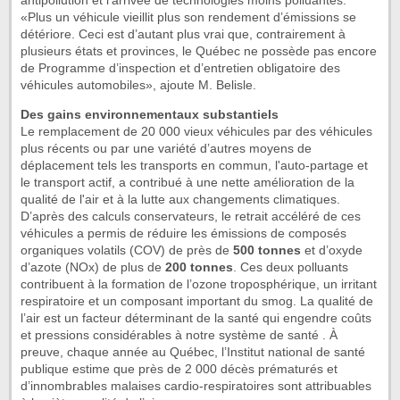
antipollution et l’arrivée de technologies moins polluantes.
«Plus un véhicule vieillit plus son rendement d’émissions se
détériore. Ceci est d’autant plus vrai que, contrairement à
plusieurs états et provinces, le Québec ne possède pas encore
de Programme d’inspection et d’entretien obligatoire des
véhicules automobiles», ajoute M. Belisle.
Des gains environnementaux substantiels
Le remplacement de 20 000 vieux véhicules par des véhicules
plus récents ou par une variété d’autres moyens de
déplacement tels les transports en commun, l'auto-partage et
le transport actif, a contribué à une nette amélioration de la
qualité de l'air et à la lutte aux changements climatiques.
D’après des calculs conservateurs, le retrait accéléré de ces
véhicules a permis de réduire les émissions de composés
organiques volatils (COV) de près de
500 tonnes
et d’oxyde
d’azote (NOx) de plus de
200 tonnes
. Ces deux polluants
contribuent à la formation de l’ozone troposphérique, un irritant
respiratoire et un composant important du smog. La qualité de
l’air est un facteur déterminant de la santé qui engendre coûts
et pressions considérables à notre système de santé . À
preuve, chaque année au Québec, l’Institut national de santé
publique estime que près de 2 000 décès prématurés et
d’innombrables malaises cardio-respiratoires sont attribuables