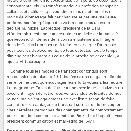
mettre à contribution le secteur des transports de deux façons
concomitante: via un transfert modal au profit des transports
collectifs et actifs, ce qui veut dire moins d’automobiles et
moins de kilométrage fait par chacune et par une meilleure
performance énergétique des voitures en circulation», a
déclaré M. Michel Labrecque, président de la STM.
«L’automobile est une composante essentielle de la mobilité
québécoise. Un de nos défis consiste justement à l’intégrer
dans le Cocktail transport et à faire en sorte que l’auto-solo
pour tous les déplacements, de tous et toutes, tout le temps,
diminue sensiblement au cours de la prochaine décennie», a
ajouté M. Labrecque.
« Comme tous les modes de transport confondus sont
responsables de plus de 40% des émissions de gaz à effet de
serre, on ne peut qu’encourager les efforts voués à les réduire.
Le programme Faites de l’air! est une excellente initiative et un
excellent moyen de retirer des voitures plus polluantes de nos
routes, mais c’est également une excellente façon de faire
connaître les avantages du transport collectif et de provoquer
chez certaines personnes des changements de comportement
pour leurs déplacements » a indiqué Pierre-Luc Paquette, vice-
président communication et marketing de l’AMT.
De nouveaux partenaires – Plus de récompenses pour