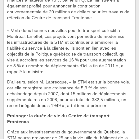
financés à hauteur de 75 % par le MTQ. La ministre en a
également profité pour annoncer la contribution
gouvernementale de 20 millions de dollars pour les travaux de
réfection du Centre de transport Frontenac.
« Voilà deux bonnes nouvelles pour le transport collectif à
Montréal. En effet, ces projets vont permettre de moderniser
les infrastructures de la STM et contribuer à améliorer la
fiabilité du service à la clientèle. Ils sont en lien avec les
objectifs de la Politique québécoise de transport collectif, qui
vise à accroître les services de 16 % pour une augmentation
de 8 % du nombre de déplacements d’ici la fin de 2011 », a
rappelé la ministre.
D’ailleurs, selon M. Labrecque, « la STM est sur la bonne voie,
car elle enregistre une croissance de 5,3 % de son
achalandage depuis 2007, dont 15 millions de déplacements
supplémentaires en 2008, pour un total de 382,5 millions, un
record inégalé depuis 1949 », a-t-il tenu à préciser.
Prolonger la durée de vie du Centre de transport
Frontenac
Grâce aux investissements du gouvernement du Québec, la
STM pourra prolonger de 25 ans la vie utile du bâtiment de la