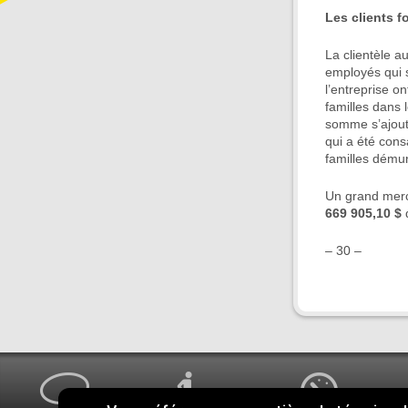
Les clients f
La clientèle a
employés qui s
l’entreprise o
familles dans 
somme s’ajout
qui a été cons
familles démun
Un grand merci
669 905,10 $
q
– 30 –