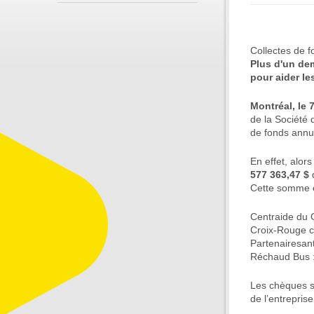
Collectes de 
Plus d'un dem
pour aider l
Montréal, le 7
de la Société 
de fonds annue
En effet, alor
577 363,47 $
q
Cette somme e
Centraide du 
Croix-Rouge c
Partenairesan
Réchaud Bus :
Les chèques s
de l’entrepris