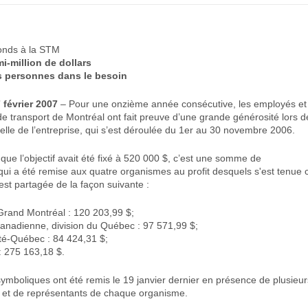
fonds à la STM
i-million de dollars
es personnes dans le besoin
 février 2007
– Pour une onzième année consécutive, les employés et l
de transport de Montréal ont fait preuve d’une grande générosité lors de
lle de l’entreprise, qui s’est déroulée du 1er au 30 novembre 2006.
s que l’objectif avait été fixé à 520 000 $, c’est une somme de
ui a été remise aux quatre organismes au profit desquels s'est tenue ce
st partagée de la façon suivante :
Grand Montréal : 120 203,99 $;
anadienne, division du Québec : 97 571,99 $;
té-Québec : 84 424,31 $;
 275 163,18 $.
ymboliques ont été remis le 19 janvier dernier en présence de plusieu
e et de représentants de chaque organisme.