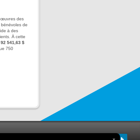
s œuvres des
s bénévoles de
aide à des
ients. À cette
e
92 541,63 $
que 750