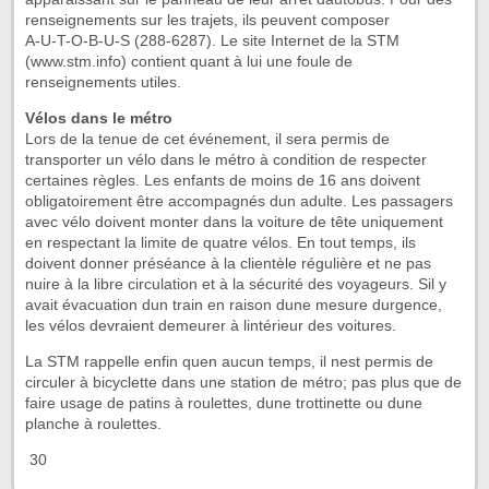
renseignements sur les trajets, ils peuvent composer
A-U-T-O-B-U-S (288-6287). Le site Internet de la STM
(www.stm.info) contient quant à lui une foule de
renseignements utiles.
Vélos dans le métro
Lors de la tenue de cet événement, il sera permis de
transporter un vélo dans le métro à condition de respecter
certaines règles. Les enfants de moins de 16 ans doivent
obligatoirement être accompagnés dun adulte. Les passagers
avec vélo doivent monter dans la voiture de tête uniquement
en respectant la limite de quatre vélos. En tout temps, ils
doivent donner préséance à la clientèle régulière et ne pas
nuire à la libre circulation et à la sécurité des voyageurs. Sil y
avait évacuation dun train en raison dune mesure durgence,
les vélos devraient demeurer à lintérieur des voitures.
La STM rappelle enfin quen aucun temps, il nest permis de
circuler à bicyclette dans une station de métro; pas plus que de
faire usage de patins à roulettes, dune trottinette ou dune
planche à roulettes.
 30 