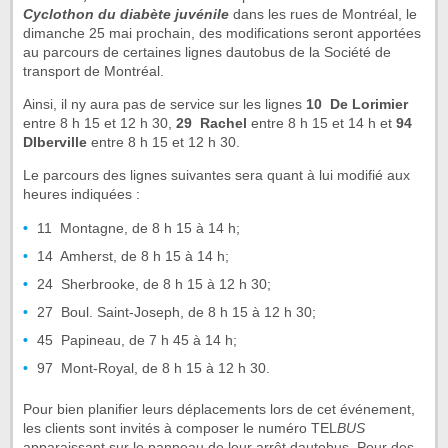
Cyclothon du diabète juvénile
dans les rues de Montréal, le
dimanche 25 mai prochain, des modifications seront apportées
au parcours de certaines lignes dautobus de la Société de
transport de Montréal.
Ainsi, il ny aura pas de service sur les lignes
10  De Lorimier
entre 8 h 15 et 12 h 30,
29  Rachel
entre 8 h 15 et 14 h
et
94 
DIberville
entre 8 h 15 et 12 h 30.
Le parcours des lignes suivantes sera quant à lui modifié aux
heures indiquées :
11  Montagne, de 8 h 15 à 14 h;
14  Amherst, de 8 h 15 à 14 h;
24  Sherbrooke, de 8 h 15 à 12 h 30;
27  Boul. Saint-Joseph, de 8 h 15 à 12 h 30;
45  Papineau, de 7 h 45 à 14 h;
97  Mont-Royal, de 8 h 15 à 12 h 30.
Pour bien planifier leurs déplacements lors de cet événement,
les clients sont invités à composer le numéro TEL
BUS
apparaissant sur le panneau de leur arrêt dautobus. Pour des