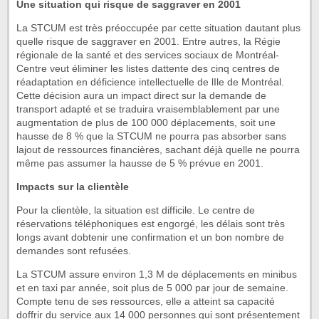
Une situation qui risque de saggraver en 2001
La STCUM est très préoccupée par cette situation dautant plus
quelle risque de saggraver en 2001. Entre autres, la Régie
régionale de la santé et des services sociaux de Montréal-
Centre veut éliminer les listes dattente des cinq centres de
réadaptation en déficience intellectuelle de lIle de Montréal.
Cette décision aura un impact direct sur la demande de
transport adapté et se traduira vraisemblablement par une
augmentation de plus de 100 000 déplacements, soit une
hausse de 8 % que la STCUM ne pourra pas absorber sans
lajout de ressources financières, sachant déjà quelle ne pourra
même pas assumer la hausse de 5 % prévue en 2001.
Impacts sur la clientèle
Pour la clientèle, la situation est difficile. Le centre de
réservations téléphoniques est engorgé, les délais sont très
longs avant dobtenir une confirmation et un bon nombre de
demandes sont refusées.
La STCUM assure environ 1,3 M de déplacements en minibus
et en taxi par année, soit plus de 5 000 par jour de semaine.
Compte tenu de ses ressources, elle a atteint sa capacité
doffrir du service aux 14 000 personnes qui sont présentement