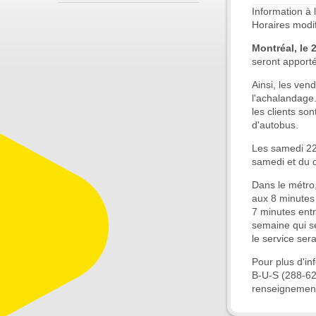
Information à 
Horaires modi
Montréal, le 
seront apport
Ainsi, les vend
l'achalandage.
les clients so
d'autobus.
Les samedi 22 
samedi et du 
Dans le métro, 
aux 8 minutes 
7 minutes entre
semaine qui se
le service ser
Pour plus d'in
B-U-S (288-62
renseignements