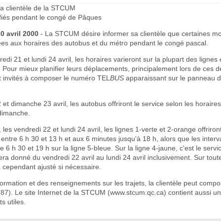
la clientèle de la STCUM
fiés pendant le congé de Pâques
20 avril 2000
- La STCUM désire informer sa clientèle que certaines mo
ées aux horaires des autobus et du métro pendant le congé pascal.
redi 21 et lundi 24 avril, les horaires varieront sur la plupart des lignes
 Pour mieux planifier leurs déplacements, principalement lors de ces d
nt invités à composer le numéro TEL
BUS
apparaissant sur le panneau de
et dimanche 23 avril, les autobus offriront le service selon les horaire
dimanche.
les vendredi 22 et lundi 24 avril, les lignes 1-verte et 2-orange offriron
entre 6 h 30 et 13 h et aux 6 minutes jusqu'à 18 h, alors que les interv
 6 h 30 et 19 h sur la ligne 5-bleue. Sur la ligne 4-jaune, c'est le servi
ra donné du vendredi 22 avril au lundi 24 avril inclusivement. Sur toute
a cependant ajusté si nécessaire.
formation et des renseignements sur les trajets, la clientèle peut comp
87). Le site Internet de la STCUM (www.stcum.qc.ca) contient aussi un
 utiles.