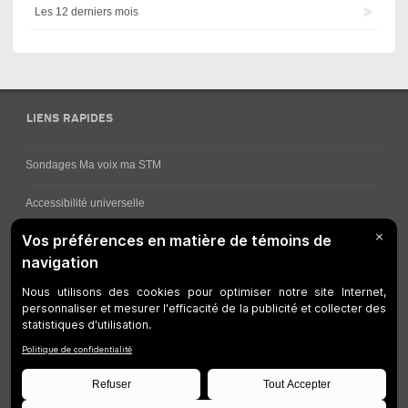
Les 12 derniers mois
LIENS RAPIDES
Sondages Ma voix ma STM
Accessibilité universelle
Comment obtenir vos horaires de bus
Service à la clientèle
Travaux en cours
Réseau bus
Réseau métro
Notes juridiques
Gestion des témoins
Développeurs
Accessibilité Web
Plan du site