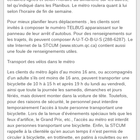
tel qu'indiqué dans les Planibus. Le métro roulera quant à lui
selon l'horaire de fin de semaine.
Pour mieux planifier leurs déplacements , les clients sont
invités à composer le numéro TEL
BUS
apparaissant sur le
panneau de leur arrêt d'autobus. Pour des renseignements sur
les trajets, ils peuvent composer A-U-T-O-B-U-S (288-6287). Le
site Internet de la STCUM (www.stcum.qc.ca) contient aussi
une foule de renseignements utiles.
Transport des vélos dans le métro
Les clients du métro âgés d'au moins 16 ans, ou accompagnés
d'un adulte s'ils ont moins de 16 ans, peuvent transporter une
bicyclette de 10 h à 15 h et après 19 h du lundi au vendredi,
ainsi que toute la journée les samedis, dimanches et jours
fériés, mais doivent monter dans la voiture de tête. Toutefois,
pour des raisons de sécurité, le personnel peut interdire
temporairement l'accès à toute personne transportant une
bicyclette. Lors de la tenue d'événements spéciaux tels que les
feux d'artifice, le Grand Prix, etc., l'accès au métro est interdit
aux personnes transportant une bicyclette. Enfin, la STCUM
rappelle à la clientèle qu'en aucun temps il n'est permis de
circuler à bicyclette, en trottinette, en patins à roulettes ou en