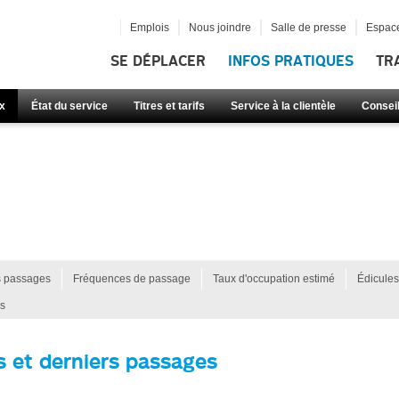
Emplois
Nous joindre
Salle de presse
Espace
SE DÉPLACER
INFOS PRATIQUES
TR
x
État du service
Titres et tarifs
Service à la clientèle
Consei
s passages
Fréquences de passage
Taux d'occupation estimé
Édicules
s
s et derniers passages