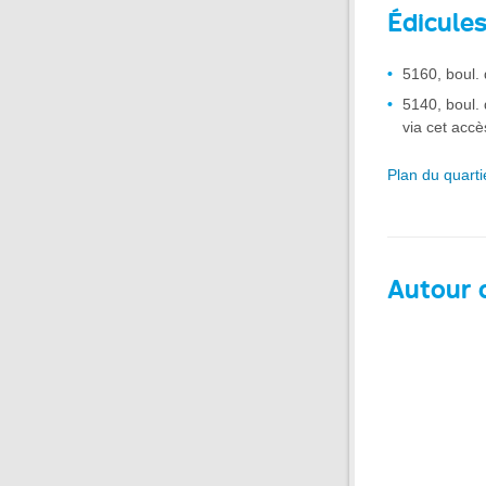
Édicule
5160, boul.
5140, boul.
via cet accè
Plan du quarti
Autour d