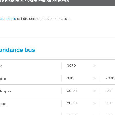
 d’histoire sur votre station de métro
eau mobile
est disponible dans cette station.
ondance bus
NORD
ie
SUD
NORD
glise
OUEST
EST
Jacques
OUEST
EST
rled