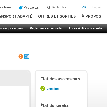
 affaires
English
Mes alertes
ANSPORT ADAPTÉ
OFFRES ET SORTIES
À PROPOS
ls aux passagers
Règlements et sécurité
Accessibilité universelle
État des ascenseurs
Vendôme
État du service