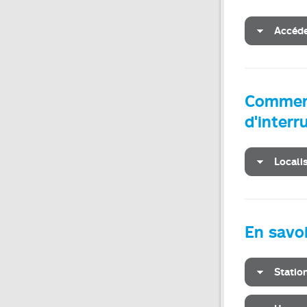
Accéde
Comment
d'inter
Locali
En savoi
Statio