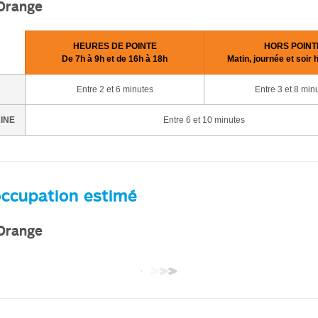
 Orange
HEURES DE POINTE
HORS POINT
De 7h à 9h et de 16h à 18h
Matin, journée et soir 
Entre 2 et 6 minutes
Entre 3 et 8 min
AINE
Entre 6 et 10 minutes
occupation estimé
 Orange