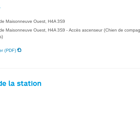
s
 de Maisonneuve Ouest, H4A 3S9
 de Maisonneuve Ouest, H4A 3S9 - Accès ascenseur (Chien de compa
s)
er (PDF)
e la station