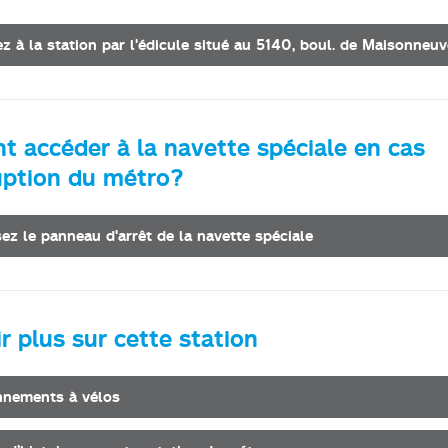
z à la station par l'édicule situé au 5140, boul. de Maisonneu
 accéder à la navette spéciale en cas
ruption du métro?
sez le panneau d'arrêt de la navette spéciale
r plus sur cette station
nnements à vélos