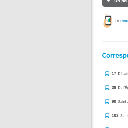
Un peu
Le
rés
Corresp
17
Décar
38
De l'É
90
Saint-
102
Some