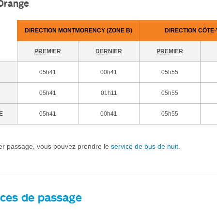
 Orange
DIRECTION MONTMORENCY (ZONE B)
DIRECTION CÔTE
PREMIER
DERNIER
PREMIER
05h41
00h41
05h55
05h41
01h11
05h55
E
05h41
00h41
05h55
ier passage, vous pouvez prendre le
service de bus de nuit
.
ces de passage