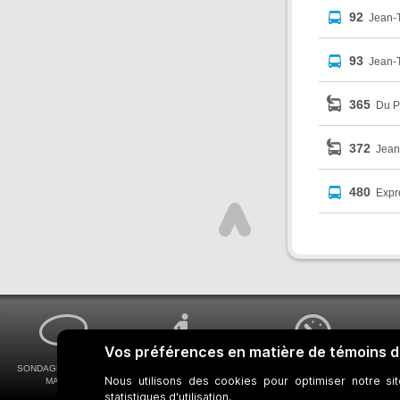
92
Jean-T
93
Jean-
365
Du P
372
Jean
480
Expr
SONDAGES MA VOIX
ACCESSIBILITÉ
COMMENT OBTENIR
MA STM
UNIVERSELLE
VOS HORAIRES DE BUS