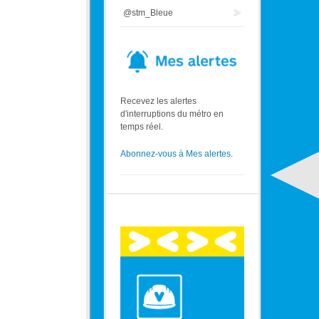
@stm_Bleue
Recevez les alertes
d'interruptions du métro en
temps réel.
Abonnez-vous à Mes alertes.