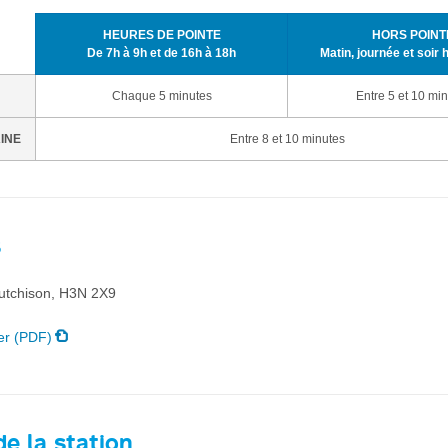
HEURES DE POINTE
HORS POINT
De 7h à 9h et de 16h à 18h
Matin, journée et soir 
Chaque 5 minutes
Entre 5 et 10 mi
AINE
Entre 8 et 10 minutes
s
utchison, H3N 2X9
er (PDF)
e la station