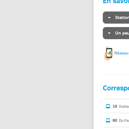
En savoi
Statio
Un peu
Réseau
Corresp
16
Grah
80
Du Pa