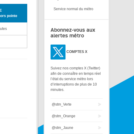
Service normal du métro
E
hors pointe
nutes
Abonnez-vous aux
alertes métro
COMPTES X
Suivez nos comptes X (Twitter)
afin de connaître en temps réel
l’état du service métro lors
d’interruptions de plus de 10
minutes.
@stm_Verte
@stm_Orange
@stm_Jaune