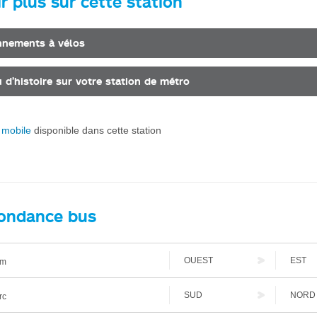
r plus sur cette station
nnements à vélos
 d’histoire sur votre station de métro
 mobile
disponible dans cette station
ondance bus
OUEST
EST
am
SUD
NORD
rc