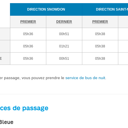
DIRECTION SNOWDON
DIRECTION SAINT-
PREMIER
DERNIER
PREMIER
05h36
00h51
05h38
05h36
01h21
05h38
E
05h36
00h51
05h38
ier passage, vous pouvez prendre le
service de bus de nuit
.
ces de passage
 Bleue