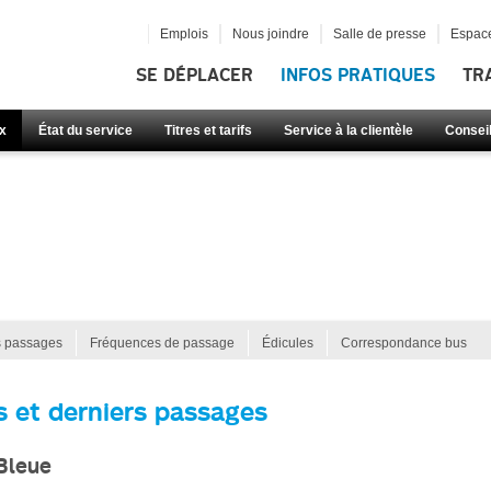
Emplois
Nous joindre
Salle de presse
Espace
SE DÉPLACER
INFOS PRATIQUES
TR
x
État du service
Titres et tarifs
Service à la clientèle
Consei
s passages
Fréquences de passage
Édicules
Correspondance bus
s et derniers passages
 Bleue