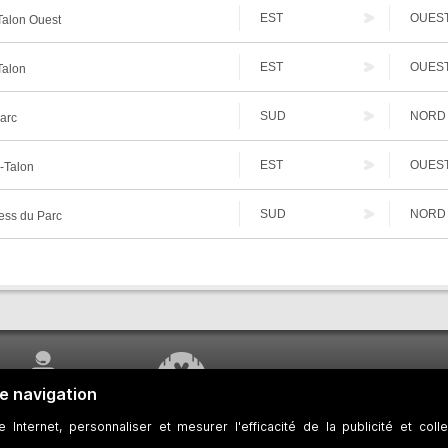
EST
OUES
alon Ouest
EST
OUES
Talon
SUD
NORD
arc
EST
OUES
-Talon
SUD
NORD
ess du Parc
SERVICE À LA
TRAVAUX EN COURS
CLIENTÈLE