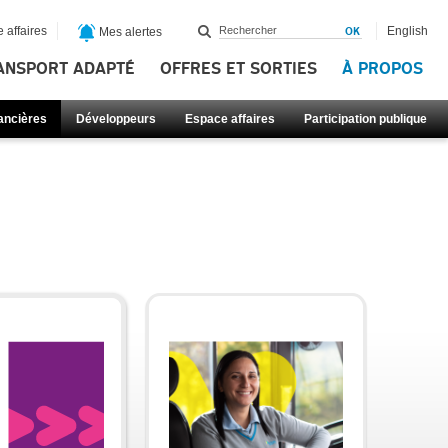
 affaires
English
Mes alertes
ANSPORT ADAPTÉ
OFFRES ET SORTIES
À PROPOS
nancières
Développeurs
Espace affaires
Participation publique