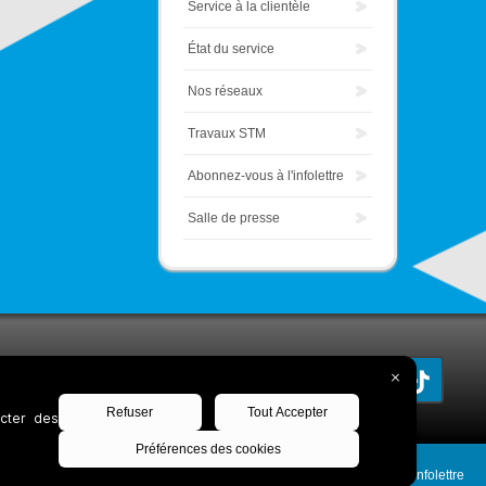
Service à la clientèle
État du service
Nos réseaux
Travaux STM
Abonnez-vous à l'infolettre
Salle de presse
Découvrez notre infolettre