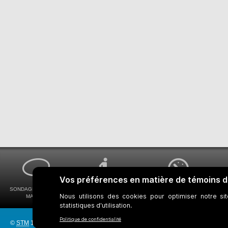
SONDAGES MA VOIX
ACCESSIBILITÉ
COMMENT OBTENIR
MA STM
UNIVERSELLE
VOS HORAIRES DE BUS
©
STM
1997-2026
Réseau bus
Réseau métro
Notes juridiques
Gestion