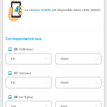
Le
réseau mobile
est disponible dans cette station.
Correspondance bus
35
Griffintown
Est
Ouest
37
Jolicoeur
Est
Ouest
38
De l'Église
Sud
Nord