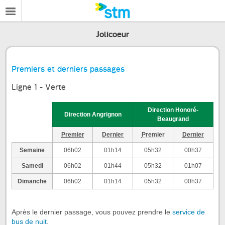
Jolicoeur
Premiers et derniers passages
Ligne 1 - Verte
Direction Honoré-
Direction Angrignon
Beaugrand
Premier
Dernier
Premier
Dernier
Semaine
06h02
01h14
05h32
00h37
Samedi
06h02
01h44
05h32
01h07
Dimanche
06h02
01h14
05h32
00h37
Après le dernier passage, vous pouvez prendre le
service de
bus de nuit
.