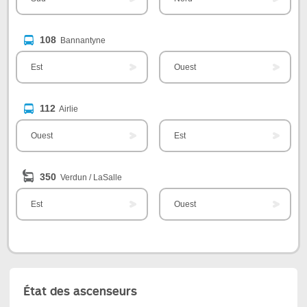
108
Bannantyne
Est
Ouest
112
Airlie
Ouest
Est
350
Verdun / LaSalle
Est
Ouest
État des ascenseurs