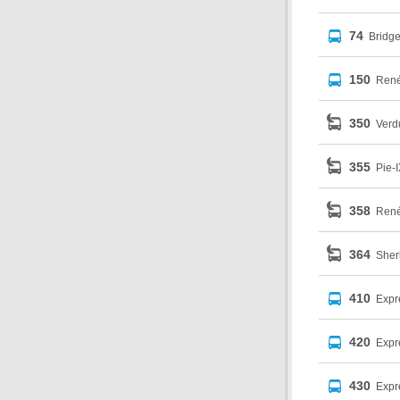
74
Bridg
150
René
350
Verdu
355
Pie-I
358
René
364
Sher
410
Expr
420
Expr
430
Expr