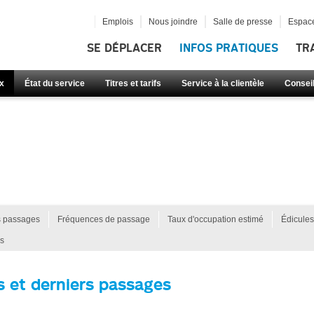
Emplois
Nous joindre
Salle de presse
Espace
SE DÉPLACER
INFOS PRATIQUES
TR
x
État du service
Titres et tarifs
Service à la clientèle
Consei
s passages
Fréquences de passage
Taux d'occupation estimé
Édicules
s
s et derniers passages