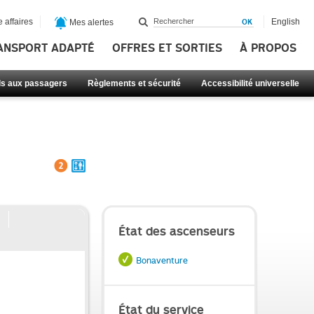
 affaires
English
Mes alertes
ANSPORT ADAPTÉ
OFFRES ET SORTIES
À PROPOS
ls aux passagers
Règlements et sécurité
Accessibilité universelle
État des ascenseurs
Bonaventure
État du service