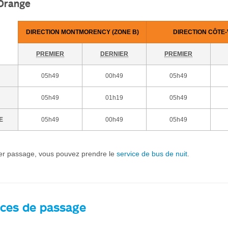
 Orange
DIRECTION MONTMORENCY (ZONE B)
DIRECTION CÔTE
PREMIER
DERNIER
PREMIER
05h49
00h49
05h49
05h49
01h19
05h49
E
05h49
00h49
05h49
ier passage, vous pouvez prendre le
service de bus de nuit
.
ces de passage