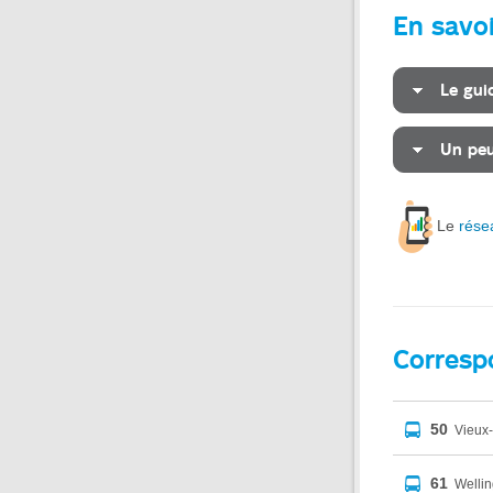
En savoi
Le gui
Un peu
Le
rése
Corresp
50
Vieux-
61
Wellin