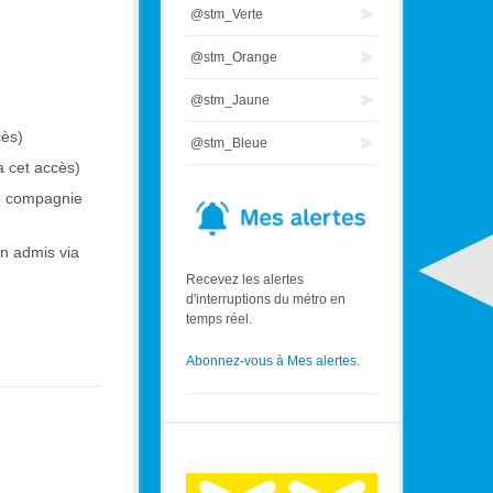
@stm_Verte
@stm_Orange
@stm_Jaune
cès)
@stm_Bleue
a cet accès)
e compagnie
n admis via
Recevez les alertes
d'interruptions du métro en
temps réel.
Abonnez-vous à Mes alertes.