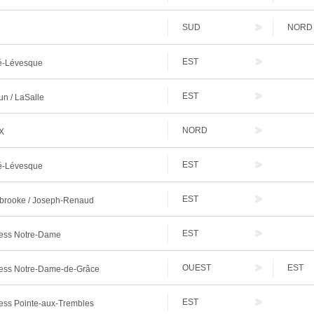
SUD
NORD
e
EST
-Lévesque
EST
n / LaSalle
NORD
X
EST
-Lévesque
EST
brooke / Joseph-Renaud
EST
ess Notre-Dame
OUEST
EST
ess Notre-Dame-de-Grâce
EST
ess Pointe-aux-Trembles