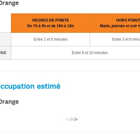
 Orange
HEURES DE POINTE
HORS POINT
De 7h à 9h et de 16h à 18h
Matin, journée et soir 
Entre 2 et 6 minutes
Entre 3 et 8 min
AINE
Entre 6 et 10 minutes
occupation estimé
 Orange