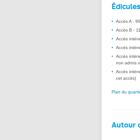
Édicule
Accès A - 95
Accès B - 1
Accès intér
Accès intér
Accès intér
non admis v
Accès intér
cet accès)
Plan du quarti
Autour d