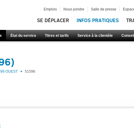
Emplois
Nous joindre
Salle de presse
Espace
SE DÉPLACER
INFOS PRATIQUES
TR
x
État du service
Titres et tarifs
Service à la clientèle
Consei
96)
99 OUEST
51596
: