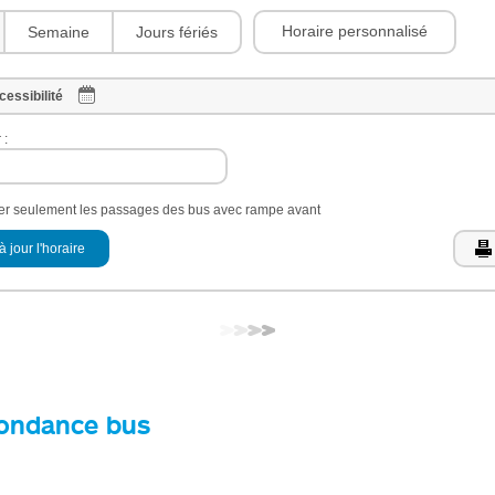
Horaire personnalisé
Semaine
Jours fériés
cessibilité
 :
her seulement les passages des bus avec rampe avant
à jour l'horaire
ondance bus