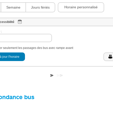
Horaire personnalisé
Semaine
Jours fériés
cessibilité
 :
her seulement les passages des bus avec rampe avant
à jour l'horaire
ondance bus