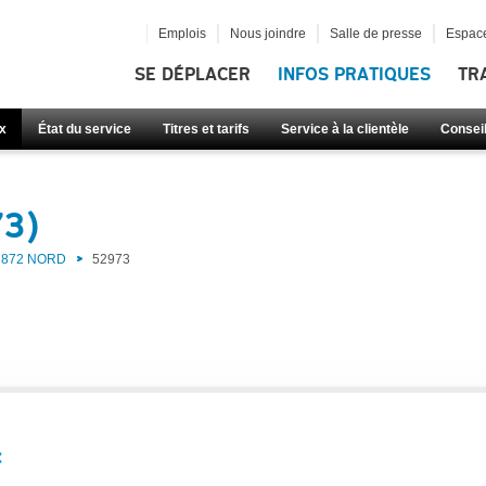
Emplois
Nous joindre
Salle de presse
Espace
SE DÉPLACER
INFOS PRATIQUES
TR
x
État du service
Titres et tarifs
Service à la clientèle
Consei
73)
872 NORD
52973
: