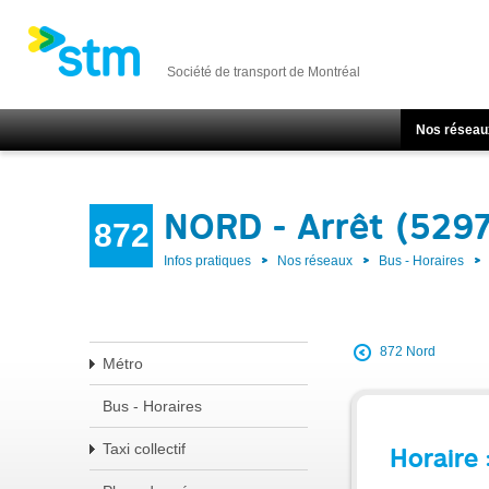
Société de transport de Montréal
Nos réseau
NORD - Arrêt (529
872
Infos pratiques
Nos réseaux
Bus - Horaires
872 Nord
Métro
Bus - Horaires
Taxi collectif
Horaire 