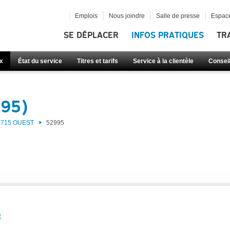
Emplois
Nous joindre
Salle de presse
Espace
SE DÉPLACER
INFOS PRATIQUES
TR
x
État du service
Titres et tarifs
Service à la clientèle
Consei
995)
715 OUEST
52995
: