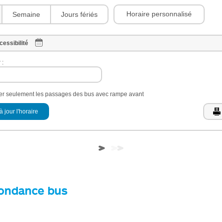
Horaire personnalisé
Semaine
Jours fériés
cessibilité
 :
her seulement les passages des bus avec rampe avant
à jour l'horaire
ondance bus