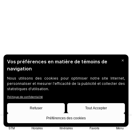
STM
Horaires
Itinéraires
Favoris
Menu