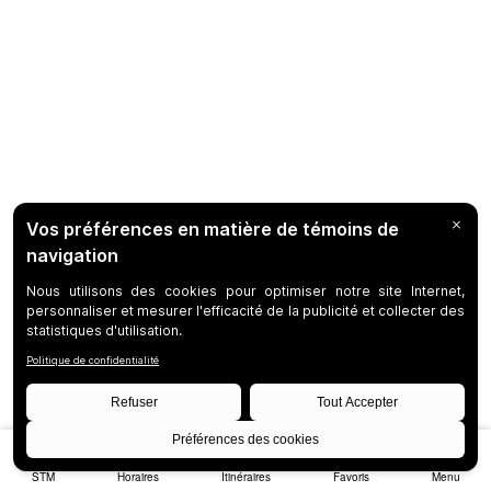
STM
Horaires
Itinéraires
Favoris
Menu