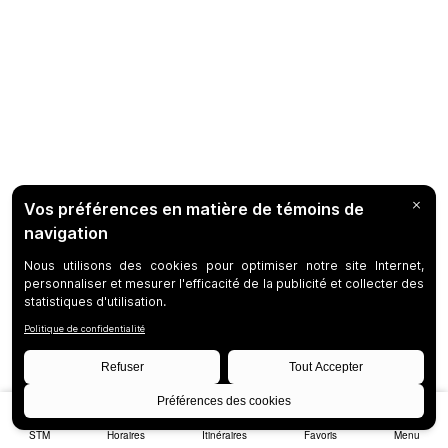
STM
Horaires
Itinéraires
Favoris
Menu