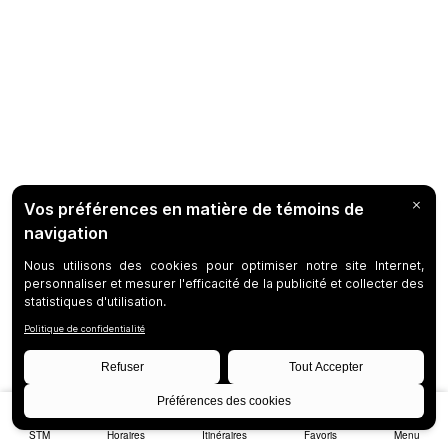
STM
Horaires
Itinéraires
Favoris
Menu