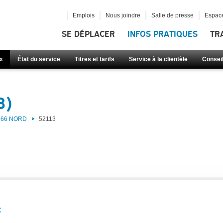
Emplois
Nous joindre
Salle de presse
Espace
SE DÉPLACER
INFOS PRATIQUES
TR
x
État du service
Titres et tarifs
Service à la clientèle
Consei
3)
66 NORD
52113
: