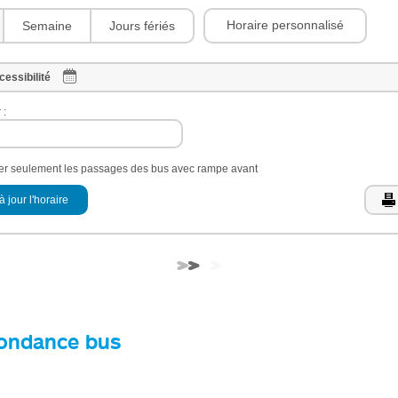
Horaire personnalisé
Semaine
Jours fériés
cessibilité
 :
her seulement les passages des bus avec rampe avant
à jour l'horaire
ondance bus