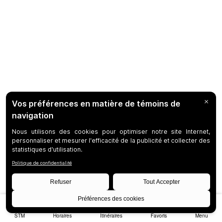
STM
Horaires
Itinéraires
Favoris
Menu