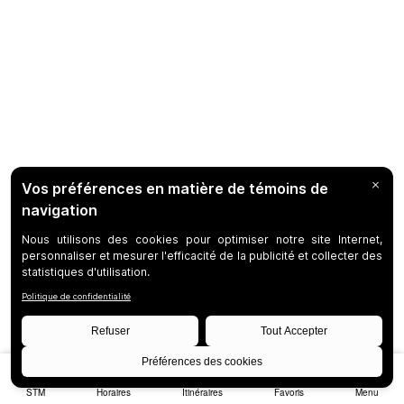
STM
Horaires
Itinéraires
Favoris
Menu