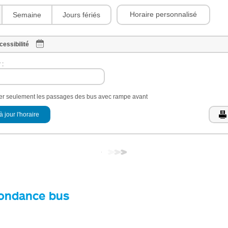
Horaire personnalisé
Semaine
Jours fériés
cessibilité
 :
her seulement les passages des bus avec rampe avant
à jour l'horaire
ondance bus