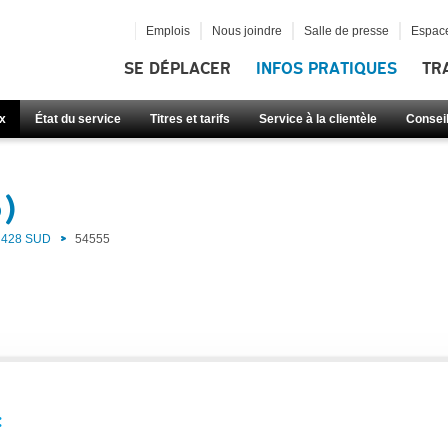
Emplois
Nous joindre
Salle de presse
Espace
SE DÉPLACER
INFOS PRATIQUES
TR
x
État du service
Titres et tarifs
Service à la clientèle
Consei
5)
428 SUD
54555
: