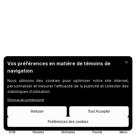
STM
Horaires
Itinéraires
Favoris
Menu