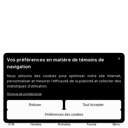
STM
Horaires
Itinéraires
Favoris
Menu