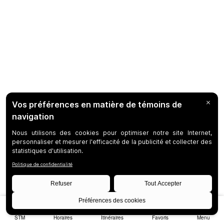
STM
Horaires
Itinéraires
Favoris
Menu