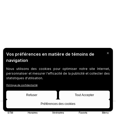
STM
Horaires
Itinéraires
Favoris
Menu