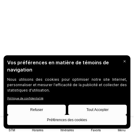
STM
Horaires
Itinéraires
Favoris
Menu