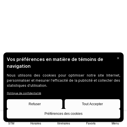
STM
Horaires
Itinéraires
Favoris
Menu