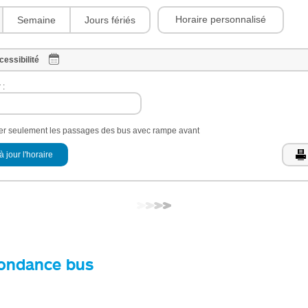
Horaire personnalisé
Semaine
Jours fériés
cessibilité
 :
her seulement les passages des bus avec rampe avant
à jour l'horaire
ondance bus