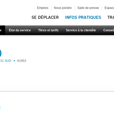
Emplois
Nous joindre
Salle de presse
Espace
SE DÉPLACER
INFOS PRATIQUES
TR
x
État du service
Titres et tarifs
Service à la clientèle
Consei
)
31 SUD
61953
: