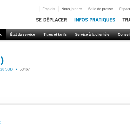
Emplois
Nous joindre
Salle de presse
Espace
SE DÉPLACER
INFOS PRATIQUES
TR
x
État du service
Titres et tarifs
Service à la clientèle
Consei
)
28 SUD
53467
: