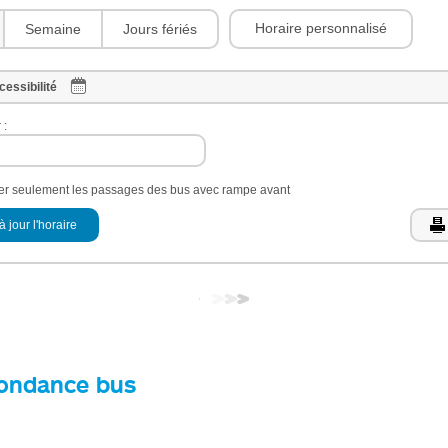
Horaire personnalisé
Semaine
Jours fériés
cessibilité
 :
her seulement les passages des bus avec rampe avant
à jour l'horaire
ondance bus