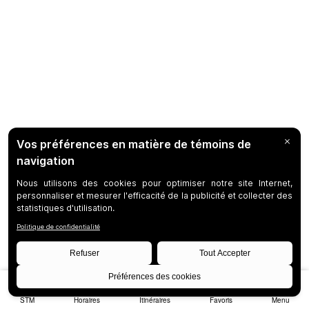
STM
Horaires
Itinéraires
Favoris
Menu