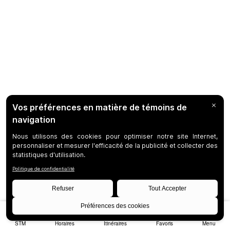
STM
Horaires
Itinéraires
Favoris
Menu