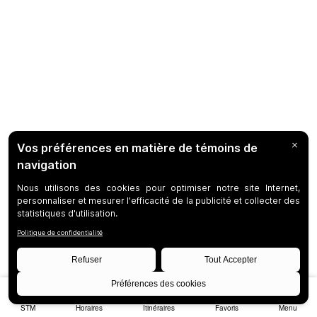
STM
Horaires
Itinéraires
Favoris
Menu