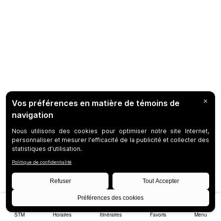
STM
Horaires
Itinéraires
Favoris
Menu