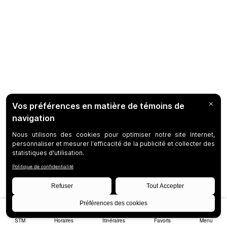
STM
Horaires
Itinéraires
Favoris
Menu