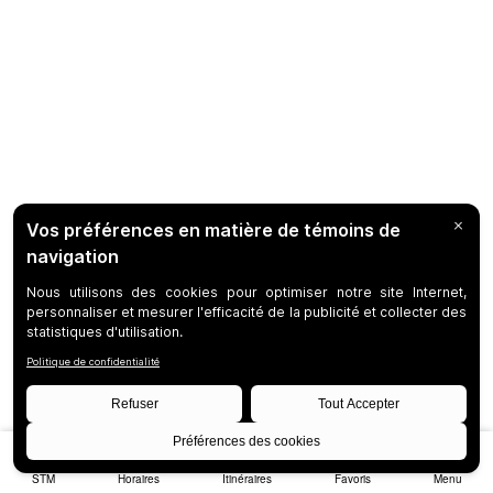
STM
Horaires
Itinéraires
Favoris
Menu