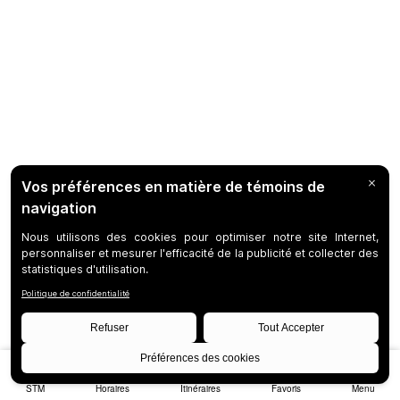
STM
Horaires
Itinéraires
Favoris
Menu