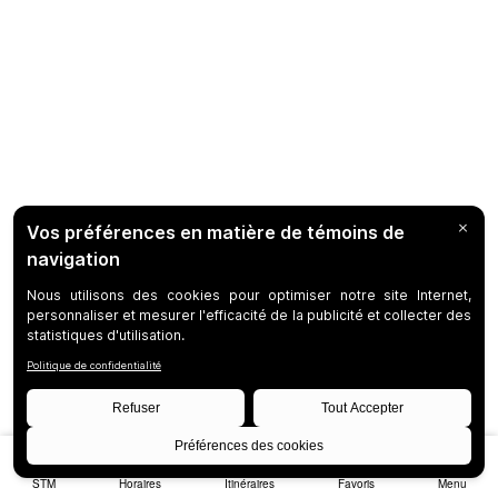
STM
Horaires
Itinéraires
Favoris
Menu