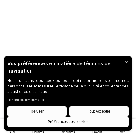
STM
Horaires
Itinéraires
Favoris
Menu