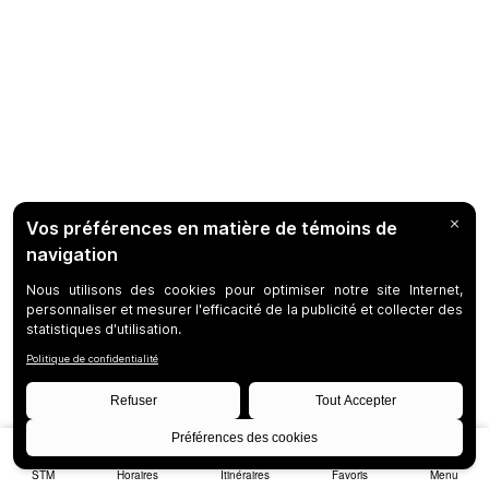
STM
Horaires
Itinéraires
Favoris
Menu