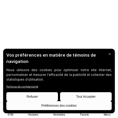
STM
Horaires
Itinéraires
Favoris
Menu