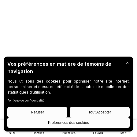
STM
Horaires
Itinéraires
Favoris
Menu